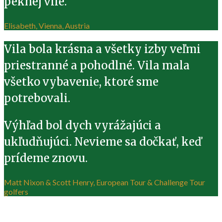
peknej vile.
Elisabeth, Vienna, Austria
Vila bola krásna a všetky izby veľmi
priestranné a pohodlné. Vila mala
všetko vybavenie, ktoré sme
potrebovali.
Výhľad bol dych vyrážajúci a
ukľudňujúci. Nevieme sa dočkať, keď
prídeme znovu.
Matt Nixon & Scott Henry, European Tour & Challenge Tour
golfers