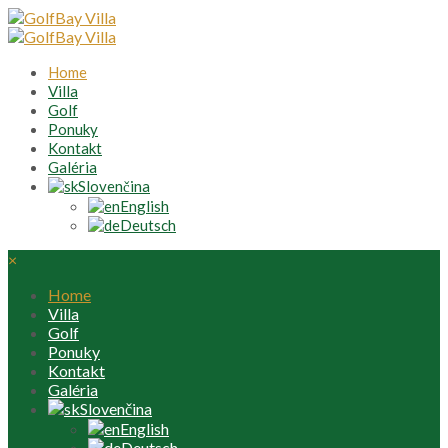
Home
Villa
Golf
Ponuky
Kontakt
Galéria
Slovenčina
English
Deutsch
×
Home
Villa
Golf
Ponuky
Kontakt
Galéria
Slovenčina
English
Deutsch